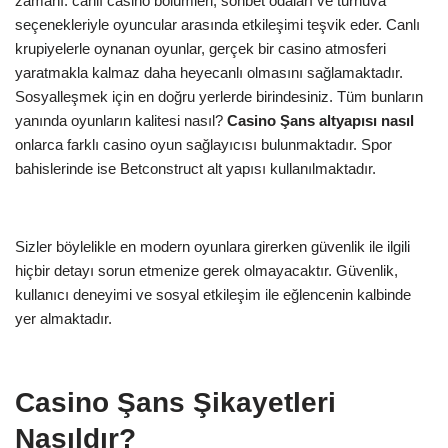
zamanı. canlı casino bölümleri, sohbet odaları ve turnuva
seçenekleriyle oyuncular arasında etkileşimi teşvik eder. Canlı
krupiyelerle oynanan oyunlar, gerçek bir casino atmosferi
yaratmakla kalmaz daha heyecanlı olmasını sağlamaktadır.
Sosyalleşmek için en doğru yerlerde birindesiniz. Tüm bunların
yanında oyunların kalitesi nasıl?
Casino Şans altyapısı nasıl
onlarca farklı casino oyun sağlayıcısı bulunmaktadır. Spor
bahislerinde ise Betconstruct alt yapısı kullanılmaktadır.
Sizler böylelikle en modern oyunlara girerken güvenlik ile ilgili
hiçbir detayı sorun etmenize gerek olmayacaktır. Güvenlik,
kullanıcı deneyimi ve sosyal etkileşim ile eğlencenin kalbinde
yer almaktadır.
Casino Şans Şikayetleri
Nasıldır?