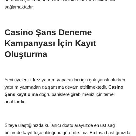
sağlamaktadır.
Casino Şans Deneme
Kampanyası İçin Kayıt
Oluşturma
Yeni üyeler ilk kez yatırım yapacakları için çok şanslı olurken
yatırım yapmadan da şansına devam ettirilmektedir.
Casino
Şans kayıt olma
doğru bahislere girebilmeniz için temel
anahtardır.
Siteye ulaştığınızda kullanıcı dostu arayüzde en üst sağ
bölümde kayıt tuşu olduğunu görebilirsiniz. Bu tuşa bastığınızda