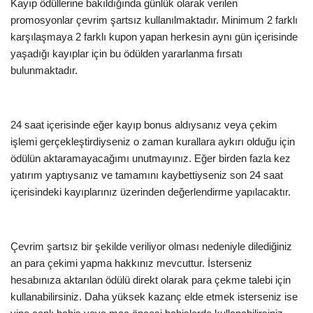
Kayıp ödüllerine bakıldığında günlük olarak verilen
promosyonlar çevrim şartsız kullanılmaktadır. Minimum 2 farklı
karşılaşmaya 2 farklı kupon yapan herkesin aynı gün içerisinde
yaşadığı kayıplar için bu ödülden yararlanma fırsatı
bulunmaktadır.
24 saat içerisinde eğer kayıp bonus aldıysanız veya çekim
işlemi gerçekleştirdiyseniz o zaman kurallara aykırı olduğu için
ödülün aktaramayacağımı unutmayınız. Eğer birden fazla kez
yatırım yaptıysanız ve tamamını kaybettiyseniz son 24 saat
içerisindeki kayıplarınız üzerinden değerlendirme yapılacaktır.
Çevrim şartsız bir şekilde veriliyor olması nedeniyle dilediğiniz
an para çekimi yapma hakkınız mevcuttur. İsterseniz
hesabınıza aktarılan ödülü direkt olarak para çekme talebi için
kullanabilirsiniz. Daha yüksek kazanç elde etmek isterseniz ise