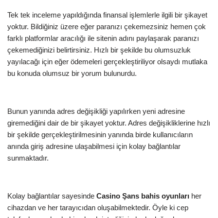
Tek tek inceleme yapıldığında finansal işlemlerle ilgili bir şikayet
yoktur. Bildiğiniz üzere eğer paranızı çekemezsiniz hemen çok
farklı platformlar aracılığı ile sitenin adını paylaşarak paranızı
çekemediğinizi belirtirsiniz. Hızlı bir şekilde bu olumsuzluk
yayılacağı için eğer ödemeleri gerçekleştiriliyor olsaydı mutlaka
bu konuda olumsuz bir yorum bulunurdu.
Bunun yanında adres değişikliği yapılırken yeni adresine
giremediğini dair de bir şikayet yoktur. Adres değişikliklerine hızlı
bir şekilde gerçekleştirilmesinin yanında birde kullanıcıların
anında giriş adresine ulaşabilmesi için kolay bağlantılar
sunmaktadır.
Kolay bağlantılar sayesinde
Casino Şans bahis oyunları
her
cihazdan ve her tarayıcıdan oluşabilmektedir. Öyle ki cep