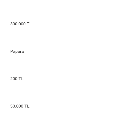
300.000 TL
Papara
200 TL
50.000 TL