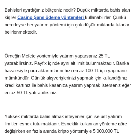
Bahisleri ayırdığınız bütçeniz nedir? Düşük miktarda bahis alan
kişiler
Casino Şans ödeme yöntemleri
kullanabilirler. Çünkü
neredeyse her yatırım yöntemi için çok düşük miktarda tutarlar
belirlenmektedir.
Örneğin Mefete yöntemiyle yatırım yaparsanız 25 TL
yatırabilirsiniz. Payfix içinde aynı alt limit bulunmaktadır. Banka
havalesiyle para aktarımlarını hızı en az 100 TL için yapmanız
mümkündür. Günlük alışverişlerinizi yapmak için kullandığınız
kredi kartınız ile bahis kasanıza yatırım yapmak isterseniz eğer
en az 50 TL yatırabilirsiniz.
Yüksek miktarda bahis almak isteyenler için ise üst yatırım
limitleri esnek tutulmaktadır. Esneklik kullanılan yönteme göre
değişirken en fazla anında kripto yöntemiyle 5.000.000 TL