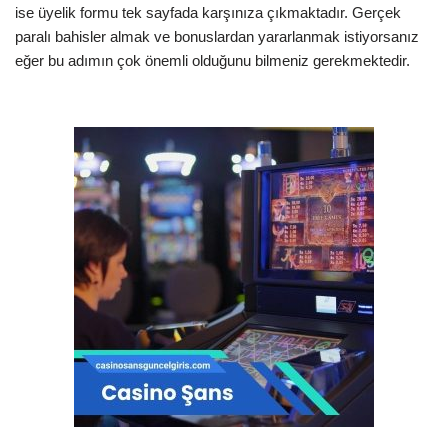
ise üyelik formu tek sayfada karşınıza çıkmaktadır. Gerçek
paralı bahisler almak ve bonuslardan yararlanmak istiyorsanız
eğer bu adımın çok önemli olduğunu bilmeniz gerekmektedir.