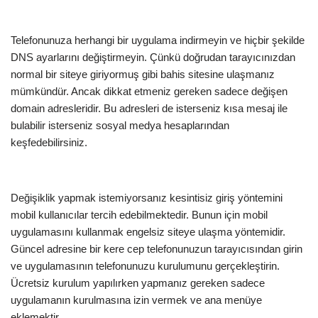
Telefonunuza herhangi bir uygulama indirmeyin ve hiçbir şekilde
DNS ayarlarını değiştirmeyin. Çünkü doğrudan tarayıcınızdan
normal bir siteye giriyormuş gibi bahis sitesine ulaşmanız
mümkündür. Ancak dikkat etmeniz gereken sadece değişen
domain adresleridir. Bu adresleri de isterseniz kısa mesaj ile
bulabilir isterseniz sosyal medya hesaplarından
keşfedebilirsiniz.
Değişiklik yapmak istemiyorsanız kesintisiz giriş yöntemini
mobil kullanıcılar tercih edebilmektedir. Bunun için mobil
uygulamasını kullanmak engelsiz siteye ulaşma yöntemidir.
Güncel adresine bir kere cep telefonunuzun tarayıcısından girin
ve uygulamasının telefonunuzu kurulumunu gerçekleştirin.
Ücretsiz kurulum yapılırken yapmanız gereken sadece
uygulamanın kurulmasına izin vermek ve ana menüye
eklemektir.