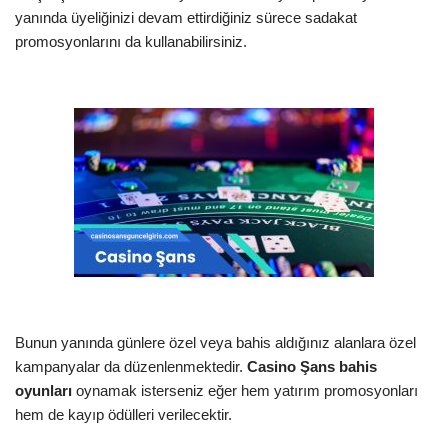
yanında üyeliğinizi devam ettirdiğiniz sürece sadakat
promosyonlarını da kullanabilirsiniz.
Bunun yanında günlere özel veya bahis aldığınız alanlara özel
kampanyalar da düzenlenmektedir.
Casino Şans
bahis
oyunları
oynamak isterseniz eğer hem yatırım promosyonları
hem de kayıp ödülleri verilecektir.