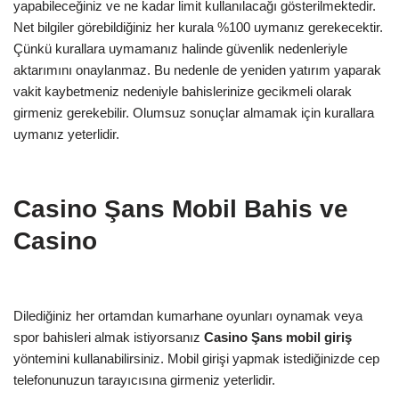
yapabileceğiniz ve ne kadar limit kullanılacağı gösterilmektedir.
Net bilgiler görebildiğiniz her kurala %100 uymanız gerekecektir.
Çünkü kurallara uymamanız halinde güvenlik nedenleriyle
aktarımını onaylanmaz. Bu nedenle de yeniden yatırım yaparak
vakit kaybetmeniz nedeniyle bahislerinize gecikmeli olarak
girmeniz gerekebilir. Olumsuz sonuçlar almamak için kurallara
uymanız yeterlidir.
Casino Şans Mobil Bahis ve
Casino
Dilediğiniz her ortamdan kumarhane oyunları oynamak veya
spor bahisleri almak istiyorsanız
Casino Şans
mobil giriş
yöntemini kullanabilirsiniz. Mobil girişi yapmak istediğinizde cep
telefonunuzun tarayıcısına girmeniz yeterlidir.