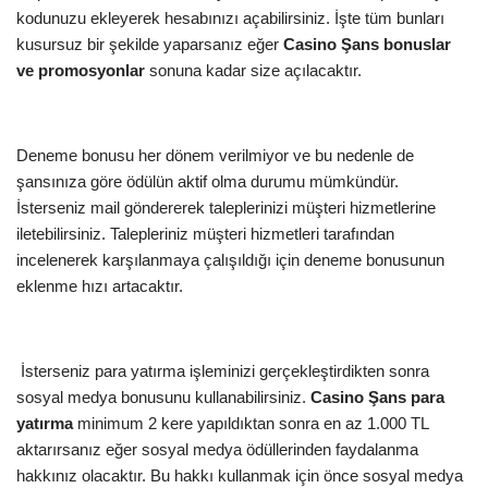
kodunuzu ekleyerek hesabınızı açabilirsiniz. İşte tüm bunları
kusursuz bir şekilde yaparsanız eğer
Casino Şans bonuslar
ve promosyonlar
sonuna kadar size açılacaktır.
Deneme bonusu her dönem verilmiyor ve bu nedenle de
şansınıza göre ödülün aktif olma durumu mümkündür.
İsterseniz mail göndererek taleplerinizi müşteri hizmetlerine
iletebilirsiniz. Talepleriniz müşteri hizmetleri tarafından
incelenerek karşılanmaya çalışıldığı için deneme bonusunun
eklenme hızı artacaktır.
İsterseniz para yatırma işleminizi gerçekleştirdikten sonra
sosyal medya bonusunu kullanabilirsiniz.
Casino Şans para
yatırma
minimum 2 kere yapıldıktan sonra en az 1.000 TL
aktarırsanız eğer sosyal medya ödüllerinden faydalanma
hakkınız olacaktır. Bu hakkı kullanmak için önce sosyal medya