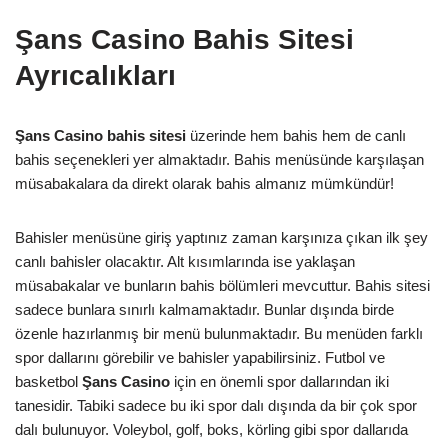
Şans Casino Bahis Sitesi
Ayrıcalıkları
Şans Casino bahis sitesi
üzerinde hem bahis hem de canlı
bahis seçenekleri yer almaktadır. Bahis menüsünde karşılaşan
müsabakalara da direkt olarak bahis almanız mümkündür!
Bahisler menüsüne giriş yaptınız zaman karşınıza çıkan ilk şey
canlı bahisler olacaktır. Alt kısımlarında ise yaklaşan
müsabakalar ve bunların bahis bölümleri mevcuttur. Bahis sitesi
sadece bunlara sınırlı kalmamaktadır. Bunlar dışında birde
özenle hazırlanmış bir menü bulunmaktadır. Bu menüden farklı
spor dallarını görebilir ve bahisler yapabilirsiniz. Futbol ve
basketbol
Şans Casino
için en önemli spor dallarından iki
tanesidir. Tabiki sadece bu iki spor dalı dışında da bir çok spor
dalı bulunuyor. Voleybol, golf, boks, körling gibi spor dallarıda