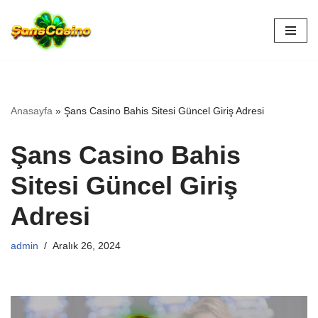
İçeriğe
geç
Anasayfa
»
Şans Casino Bahis Sitesi Güncel Giriş Adresi
Şans Casino Bahis
Sitesi Güncel Giriş
Adresi
admin
Aralık 26, 2024